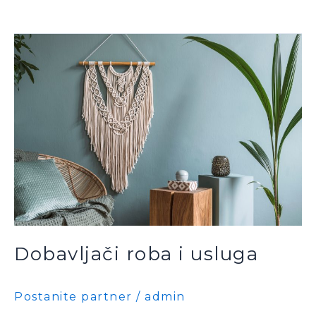
Dobavljači
roba
i
usluga
Dobavljači roba i usluga
Postanite partner
/
admin