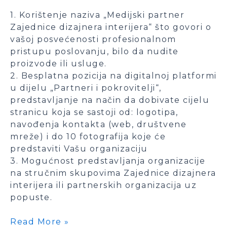
1. Korištenje naziva „Medijski partner
Zajednice dizajnera interijera“ što govori o
vašoj posvećenosti profesionalnom
pristupu poslovanju, bilo da nudite
proizvode ili usluge.
2. Besplatna pozicija na digitalnoj platformi
u dijelu „Partneri i pokrovitelji“,
predstavljanje na način da dobivate cijelu
stranicu koja se sastoji od: logotipa,
navođenja kontakta (web, društvene
mreže) i do 10 fotografija koje će
predstaviti Vašu organizaciju
3. Mogućnost predstavljanja organizacije
na stručnim skupovima Zajednice dizajnera
interijera ili partnerskih organizacija uz
popuste.
Read More »