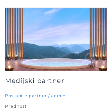
Medijski
partner
Medijski partner
Postanite partner
/
admin
Prednosti