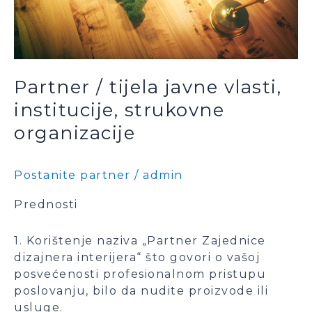
Partner / tijela javne vlasti,
institucije, strukovne
organizacije
Postanite partner
/
admin
Prednosti
1. Korištenje naziva „Partner Zajednice
dizajnera interijera“ što govori o vašoj
posvećenosti profesionalnom pristupu
poslovanju, bilo da nudite proizvode ili
usluge.