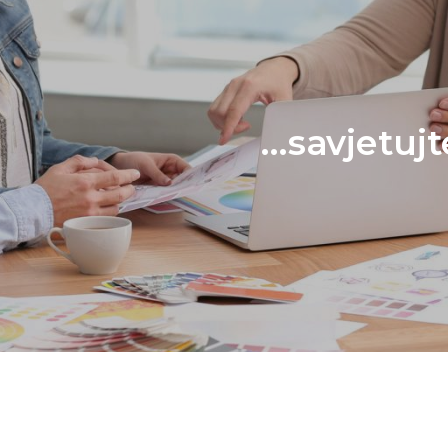
...od idejnog 
...savjetuj