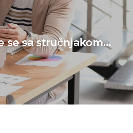
do izvedbenog rješenja...
te se sa stručnjakom...