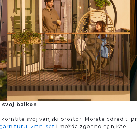
 svoj balkon
ristite svoj vanjski prostor. Morate odrediti pri
garnituru
,
vrtni set
i možda zgodno ognjište.