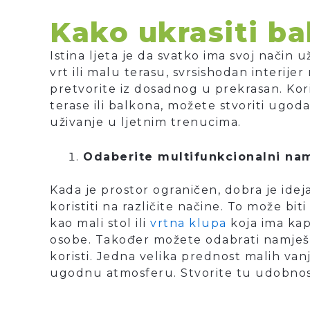
Kako ukrasiti ba
Istina ljeta je da svatko ima svoj način 
vrt ili malu terasu, svrsishodan interij
pretvorite iz dosadnog u prekrasan. Kor
terase ili balkona, možete stvoriti ugoda
uživanje u ljetnim trenucima.
Odaberite multifunkcionalni nam
Kada je prostor ograničen, dobra je idej
koristiti na različite načine. To može bit
kao mali stol ili
vrtna klupa
koja ima kapa
osobe. Također možete odabrati namješta
koristi. Jedna velika prednost malih vanjs
ugodnu atmosferu. Stvorite tu udobnos