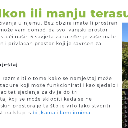
lkon ili manju teras
uživanja u njemu. Bez obzira imate li prostran
er može vam pomoći da svoj vanjski prostor
isteći naših 5 savjeta za uređenje vaše male
n i privlačan prostor koji je savršen za
ještaj
a razmisliti o tome kako se namještaj može
i tabure koji može funkcionirati i kao sjedalo i
citet sjedenja za dvije do tri
j koji se može sklopiti kada se ne
kih prostora je ta što je vrlo lako stvoriti
t na klupi s
biljkama
i
lampionima
.