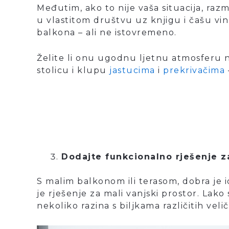
Međutim, ako to nije vaša situacija, razmisl
u vlastitom društvu uz knjigu i čašu vina?
balkona – ali ne istovremeno.
Želite li onu ugodnu ljetnu atmosferu 
stolicu i klupu
jastucima
i
prekrivačima
Dodajte funkcionalno rješenje z
S malim balkonom ili terasom, dobra je 
je rješenje za mali vanjski prostor. Lako 
nekoliko razina s biljkama različitih vel