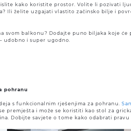
ite kako koristite prostor. Volite li pozivati ​​ljud
 Ili želite uzgajati vlastito začinsko bilje i povr
na svom balkonu? Dodajte puno biljaka koje će p
– udobno i super ugodno.
a pohranu
ideja s funkcionalnim rješenjima za pohranu.
San
se premješta i može se koristiti kao stol za gricka
ičina. Dobijte savjete o tome kako odabrati pravu