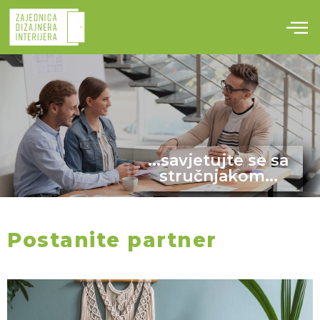
Skip
to
content
...savjetujte se sa
stručnjakom...
Postanite partner