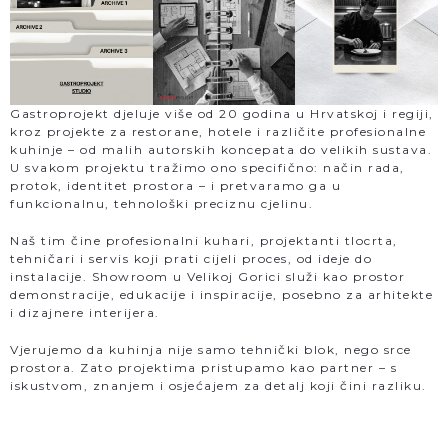
Gastroprojekt djeluje više od 20 godina u Hrvatskoj i regiji,
kroz projekte za restorane, hotele i različite profesionalne
kuhinje – od malih autorskih koncepata do velikih sustava.
U svakom projektu tražimo ono specifično: način rada,
protok, identitet prostora – i pretvaramo ga u
funkcionalnu, tehnološki preciznu cjelinu.
Naš tim čine profesionalni kuhari, projektanti tlocrta,
tehničari i servis koji prati cijeli proces, od ideje do
instalacije. Showroom u Velikoj Gorici služi kao prostor
demonstracije, edukacije i inspiracije, posebno za arhitekte
i dizajnere interijera.
Vjerujemo da kuhinja nije samo tehnički blok, nego srce
prostora. Zato projektima pristupamo kao partner – s
iskustvom, znanjem i osjećajem za detalj koji čini razliku.