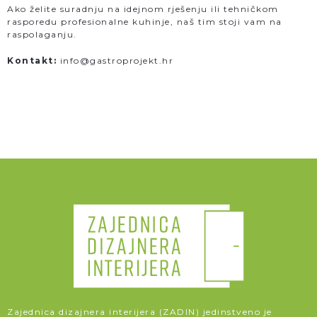
Ako želite suradnju na idejnom rješenju ili tehničkom
rasporedu profesionalne kuhinje, naš tim stoji vam na
raspolaganju.
Kontakt:
info@gastroprojekt.hr
Zajednica dizajnera interijera (ZADIN) jedinstveno je