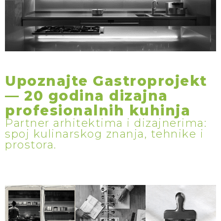
Upoznajte Gastroprojekt
— 20 godina dizajna
profesionalnih kuhinja
Partner arhitektima i dizajnerima:
spoj kulinarskog znanja, tehnike i
prostora.