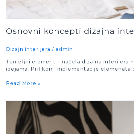
Osnovni koncepti dizajna inter
Dizajn interijera
/
admin
Temeljni elementi i načela dizajna interijera 
idejama. Prilikom implementacije elemenata d
Read More »
Osnovni
koncepti
dizajna
interijera
1.