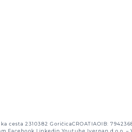
ačka cesta 2310382 GoričicaCROATIAOIB: 7942368
m Facebook Linkedin Youtube Iverpan d.o.o. – Va