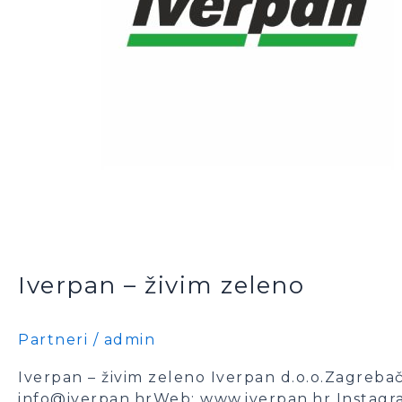
Iverpan – živim zeleno
Partneri
/
admin
Iverpan – živim zeleno Iverpan d.o.o.Zagreb
info@iverpan.hrWeb: www.iverpan.hr Instagra