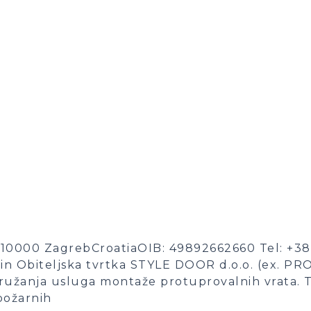
0000 ZagrebCroatiaOIB: 49892662660 Tel: +385
n Obiteljska tvrtka STYLE DOOR d.o.o. (ex. PR
pružanja usluga montaže protuprovalnih vrata. 
požarnih