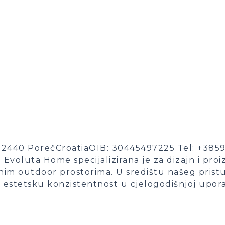
2440 PorečCroatiaOIB: 30445497225 Tel: +3859
voluta Home specijalizirana je za dizajn i pro
enim outdoor prostorima. U središtu našeg pris
t i estetsku konzistentnost u cjelogodišnjoj upo