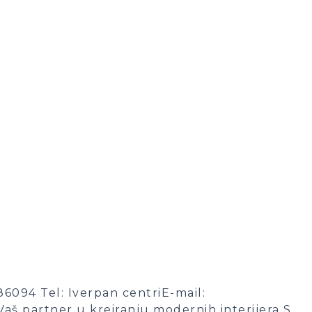
6094 Tel: Iverpan centriE-mail:
š partner u kreiranju modernih interijera S