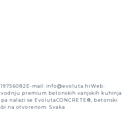
19756082E-mail: info@evoluta.hrWeb:
izvodnju premium betonskih vanjskih kuhinja
tupa nalazi se EvolutaCONCRETE®, betonski
rabi na otvorenom. Svaka