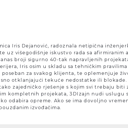
snica Iris Dejanović, radoznala netipična inženje
 te uz višegodišnje iskustvo rada sa afirmiranim a
danas broji sigurno 40-tak napravljenih projek
terijera, Iris osim u skladu sa tehničkim pravili
t poseban za svakog klijenta, te oplemenjuje ži
sno otklanjajući tekuće nedostatke ili blokade. I
ako zajedničko rješenje s kojim svi trebaju biti 
Osim kompletnih projekata, 3DIzajn nudi uslugu 
 oko odabira opreme. Ako se ima dovoljno vremena
m pouzdanim izvođačima.