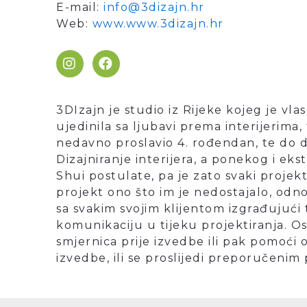
E-mail:
info@3dizajn.hr
Web:
www.www.3dizajn.hr
I
F
n
a
s
c
t
e
a
b
3DIzajn je studio iz Rijeke kojeg je vla
g
o
ujedinila sa ljubavi prema interijerima,
r
o
nedavno proslavio 4. rođendan, te do 
a
k
Dizajniranje interijera, a ponekog i eks
m
Shui postulate, pa je zato svaki projek
projekt ono što im je nedostajalo, odno
sa svakim svojim klijentom izgrađujući t
komunikaciju u tijeku projektiranja. 
smjernica prije izvedbe ili pak pomoći
izvedbe, ili se proslijedi preporučeni