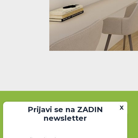
Prijavi se na ZADIN
newsletter
Zajednica dizajnera interijera (ZADIN)