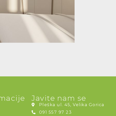
rmacije
Javite nam se
Pleška ul. 45, Velika Gorica
i
091 557 97 23