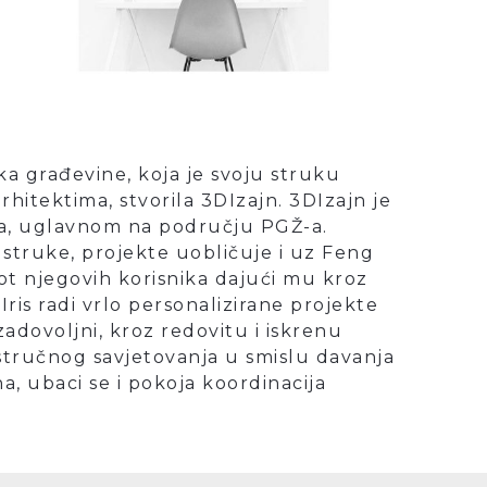
rka građevine, koja je svoju struku
rhitektima, stvorila 3DIzajn. 3DIzajn je
ata, uglavnom na području PGŽ-a.
ma struke, projekte uobličuje i uz Feng
vot njegovih korisnika dajući mu kroz
ris radi vrlo personalizirane projekte
zadovoljni, kroz redovitu i iskrenu
stručnog savjetovanja u smislu davanja
, ubaci se i pokoja koordinacija