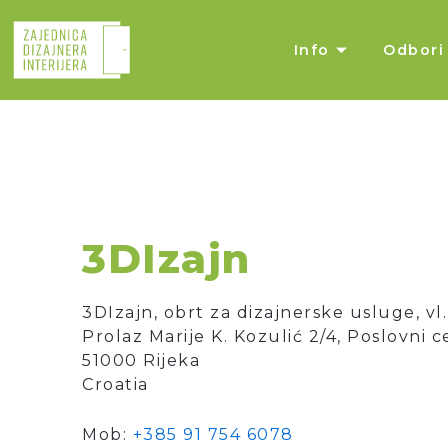
Skip
to
Info
Odbori
content
3DIzajn
3DIzajn, obrt za dizajnerske usluge, vl.
Prolaz Marije K. Kozulić 2/4, Poslovni 
51000 Rijeka
Croatia
Mob:
+385 91 754 6078