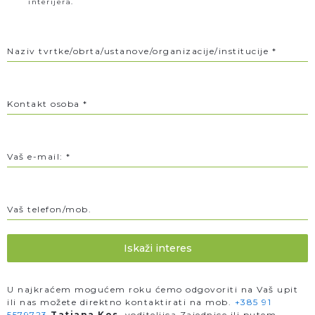
interijera.
Naziv tvrtke/obrta/ustanove/organizacije/institucije
*
Kontakt osoba
*
Vaš e-mail:
*
Vaš telefon/mob.
Iskaži interes
U najkraćem mogućem roku ćemo odgovoriti na Vaš upit
ili nas možete direktno kontaktirati na mob.
+385 91
5579723
Tatjana Kos
, voditeljica Zajednice ili putem