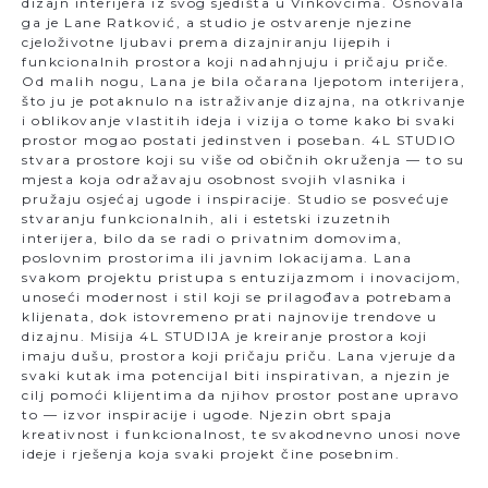
dizajn interijera iz svog sjedišta u Vinkovcima. Osnovala
ga je Lane Ratković, a studio je ostvarenje njezine
cjeloživotne ljubavi prema dizajniranju lijepih i
funkcionalnih prostora koji nadahnjuju i pričaju priče.
Od malih nogu, Lana je bila očarana ljepotom interijera,
što ju je potaknulo na istraživanje dizajna, na otkrivanje
i oblikovanje vlastitih ideja i vizija o tome kako bi svaki
prostor mogao postati jedinstven i poseban. 4L STUDIO
stvara prostore koji su više od običnih okruženja — to su
mjesta koja odražavaju osobnost svojih vlasnika i
pružaju osjećaj ugode i inspiracije. Studio se posvećuje
stvaranju funkcionalnih, ali i estetski izuzetnih
interijera, bilo da se radi o privatnim domovima,
poslovnim prostorima ili javnim lokacijama. Lana
svakom projektu pristupa s entuzijazmom i inovacijom,
unoseći modernost i stil koji se prilagođava potrebama
klijenata, dok istovremeno prati najnovije trendove u
dizajnu. Misija 4L STUDIJA je kreiranje prostora koji
imaju dušu, prostora koji pričaju priču. Lana vjeruje da
svaki kutak ima potencijal biti inspirativan, a njezin je
cilj pomoći klijentima da njihov prostor postane upravo
to — izvor inspiracije i ugode. Njezin obrt spaja
kreativnost i funkcionalnost, te svakodnevno unosi nove
ideje i rješenja koja svaki projekt čine posebnim.