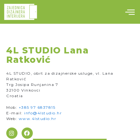
Skip
to
content
4L STUDIO Lana
Ratković
4L STUDIO, obrt za dizajnerske usluge, vl. Lana
Ratković
Trg Josipa Runjanina 7
32100 Vinkovci
Croatia
Mob:
+385 97 6837815
E-mail:
info@4lstudio.hr
Web:
www.4lstudio.hr
I
F
n
a