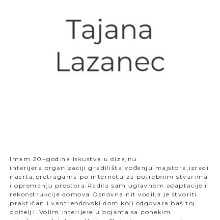
m
Imam 20+godina iskustva u dizajnu
interijera,organizaciji gradilišta,vođenju majstora,izradi
nacrta,pretragama po internetu za potrebnim stvarima
i opremanju prostora.Radila sam uglavnom adaptacije i
rekonstrukcije domova.Osnovna nit vodilja je stvoriti
praktičan i vantrendovski dom koji odgovara baš toj
obitelji…Volim interijere u bojama sa ponekim