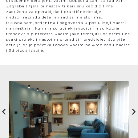
otkačenim detaljem…Vozim.Slobodna sam za rad van
Zagreba.Htjela bi nastaviti karijeru kao dio tima
zadužena za operacijske i praktične detalje i
nadzor,razradu detalja i rad sa majstorima…
Iskusna sam,pedantna i odgovorna u poslu.Moji nacrti
namještaja i kuhinja su uvijek izvodivi i nisu kopije
trendova s pinteresta.Radim jako temeljitu pripremu za
svaki projekt i nastojim proraditi i predvidjeti što više
detalja prije početka radova.Radim na Archicadu nacrte
i 3d vizualizacije.