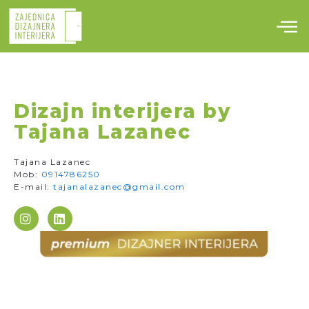
Skip
to
content
Dizajn interijera by
Tajana Lazanec
Tajana Lazanec
Mob:
0914786250
E-mail:
tajanalazanec@gmail.com
I
L
n
i
s
n
t
k
a
e
g
d
r
i
a
n