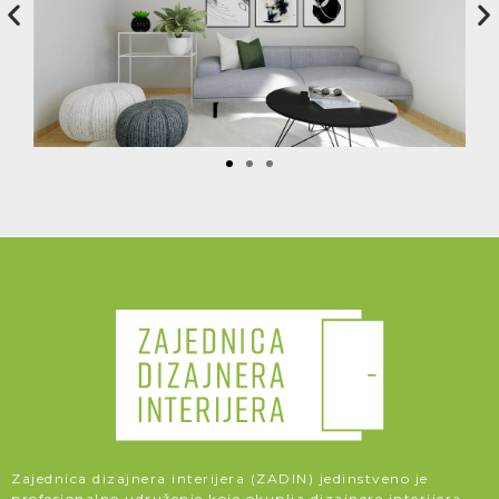
Zajednica dizajnera interijera (ZADIN) jedinstveno je
profesionalno udruženje koje okuplja dizajnere interijera,