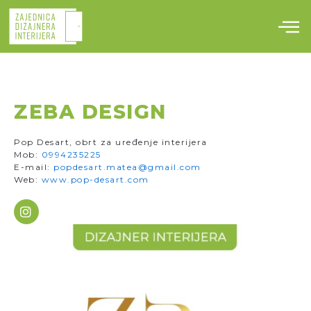
Skip
to
content
ZEBA DESIGN
Pop Desart, obrt za uređenje interijera
Mob:
0994235225
E-mail:
popdesart.matea@gmail.com
Web:
www.pop-desart.com
I
n
s
t
a
g
r
a
m