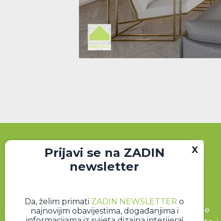
Prijavi se na ZADIN
newsletter
Zajednica dizajnera interijera (ZADIN)
Da, želim primati
ZADIN NEWSLETTER
o
jedinstveno je profesionalno udruženje koje
najnovijim obavijestima, događanjima i
informacijama iz svijeta dizajna interijera!