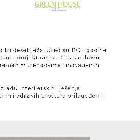
d tri desetljeća. Ured su 1991. godine
turi i projektiranju. Danas njihovu
 suvremenim trendovima i inovativnim
izradu interijerskih rješenja i
dnih i održivih prostora prilagođenih