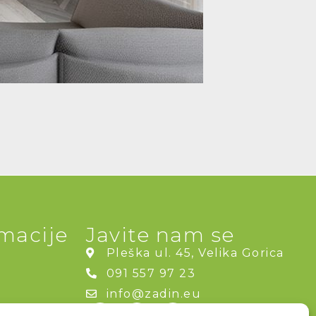
rmacije
Javite nam se
Pleška ul. 45, Velika Gorica
i
091 557 97 23
info@zadin.eu
I
F
L