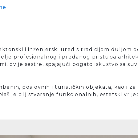
me
tektonski i inženjerski ured s tradicijom duljom o
emelje profesionalnog i predanog pristupa arhitek
ti mi, dvije sestre, spajajući bogato iskustvo sa
benih, poslovnih i turističkih objekata, kao i za 
 je cilj stvaranje funkcionalnih, estetski vrije