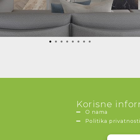
Korisne info
O nama
Politika privatnost