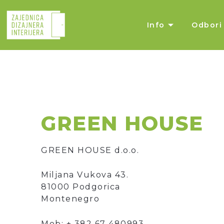
Skip
to
Info
Odbori
content
GREEN HOUSE
GREEN HOUSE d.o.o.
Miljana Vukova 43.
81000 Podgorica
Montenegro
Mob: + 382 67 480993