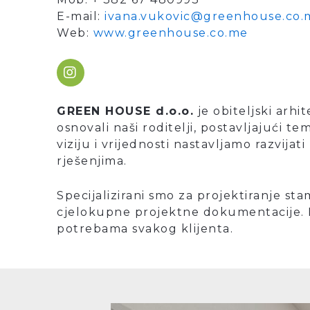
E-mail:
ivana.vukovic@greenhouse.co.
Web:
www.greenhouse.co.me
I
n
s
t
GREEN HOUSE d.o.o.
je obiteljski arhi
a
osnovali naši roditelji, postavljajući t
g
viziju i vrijednosti nastavljamo razvija
r
a
rješenjima.
m
Specijalizirani smo za projektiranje stam
cjelokupne projektne dokumentacije. Naš
potrebama svakog klijenta.