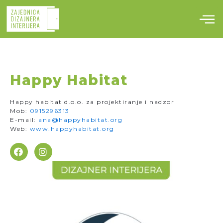
Skip
to
content
Happy Habitat
Happy habitat d.o.o. za projektiranje i nadzor
Mob:
0915296313
E-mail:
ana@happyhabitat.org
Web:
www.happyhabitat.org
F
I
a
n
c
s
e
t
b
a
o
g
o
r
k
a
m