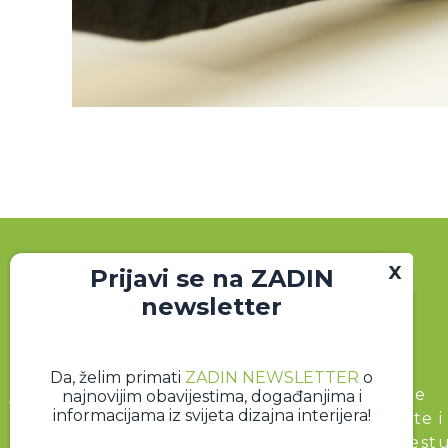
Prijavi se na ZADIN
newsletter
Zajednica dizajnera interijera (ZADIN)
Da, želim primati
ZADIN NEWSLETTER
o
jedinstveno je profesionalno udruženje koje
najnovijim obavijestima, događanjima i
informacijama iz svijeta dizajna interijera!
okuplja dizajnere interijera, stiliste, arhitekte i
ostale zaljubljenike u dizajn na jednom mjest