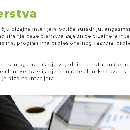
erstva
ju dizajna interijera potiče suradnju, angažman 
no širenje baze članstva zajednice dizajnera int
sima, programima profesionalnog razvoja, prof
učnu ulogu u jačanju zajednice unutar industrije 
 članove. Razvijanjem snažne članske baze i st
je dizajna interijera.