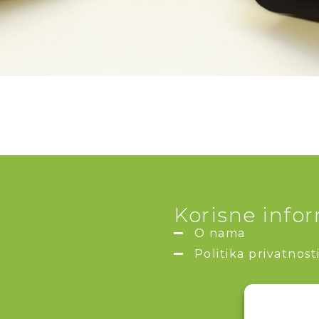
Korisne info
O nama
Politika privatnost
u