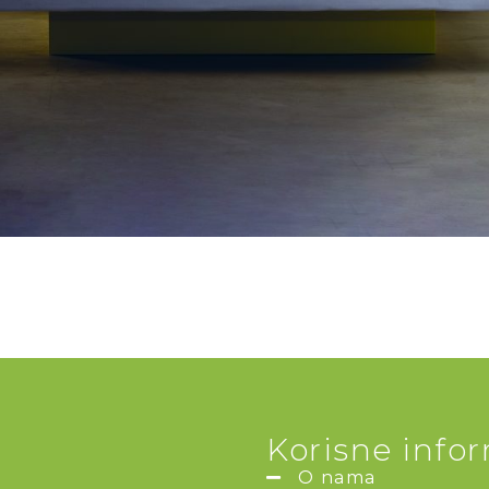
Korisne info
O nama