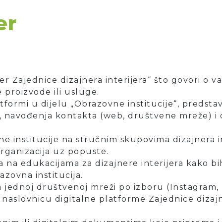
er
er Zajednice dizajnera interijera“ što govori o 
 proizvode ili usluge.
atformi u dijelu „Obrazovne institucije“, predsta
pa, navođenja kontakta (web, društvene mreže) i d
 institucije na stručnim skupovima dizajnera in
 organizacija uz popuste.
 na edukacijama za dizajnere interijera kako bi
zovna institucija.
a jednoj društvenoj mreži po izboru (Instagram, 
naslovnicu digitalne platforme Zajednice dizajne