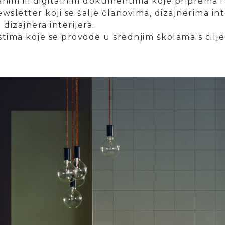
im ili digitalnim dokumentima koje priprema i iz
sletter koji se šalje članovima, dizajnerima inter
dizajnera interijera.
ima koje se provode u srednjim školama s ciljem