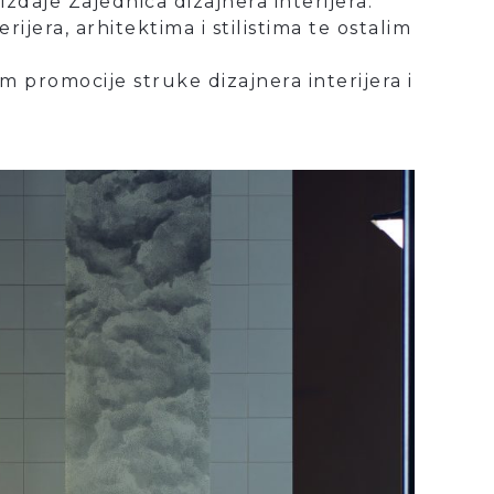
daje Zajednica dizajnera interijera.
ijera, arhitektima i stilistima te ostalim
 promocije struke dizajnera interijera i